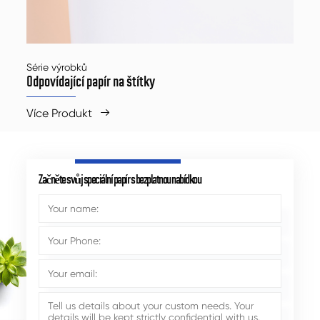
Série výrobků
Odpovídající papír na štítky
Více Produkt

Začněte svůj speciální papír s bezplatnou nabídkou