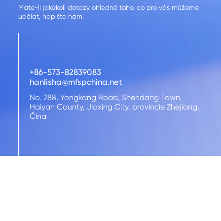
Máte-li jakékoli dotazy ohledně toho, co pro vás můžeme
udělat, napište nám.
+86-573-82839083
hanlisha@mfspchina.net
No. 288, Yongkang Road, Shendang Town,
Haiyan County, Jiaxing City, provincie Zhejiang,
Čína
ZPĚTNÁ VAZBA